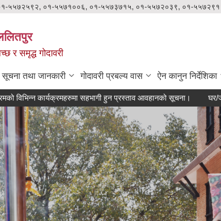
०१-५५७२५९२, ०१-५५७१००६, ०१-५५७३७१५, ०१-५५७२०३९, ०१-५५७२९१
ललितपुर
वच्छ र समृद्ध गोदावरी
सूचना तथा जानकारी
गोदावरी प्रबल्य वास
ऐन कानुन निर्देशिका
राष्ट्रिय कृषि आधुनिकीकरण कार्यक्रमको विभिन्न कार्यक्रमहरुमा सहभागी हुन प्रस्ताव आवहानको सूचना।
घर/जग्गा/टहरा भ