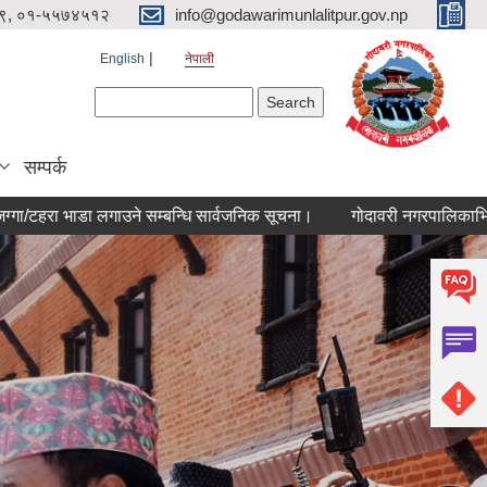
९, ०१-५५७४५१२
info@godawarimunlalitpur.gov.np
English
नेपाली
Search form
Search
सम्पर्क
ाडा लगाउने सम्बन्धि सार्वजनिक सूचना।
गोदावरी नगरपालिकाभित्र सम्पत्ति 