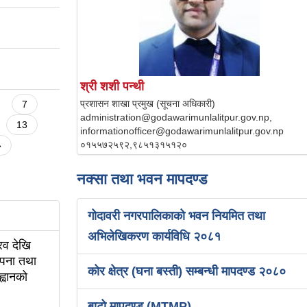
श्री शशी पन्थी
प्रशासन शाखा प्रमुख (सूचना अधिकारी)
7
administration@godawarimunlalitpur.gov.np,
13
informationofficer@godawarimunlalitpur.gov.np
०१५५७२५९२,९८५१३१५१२०
»
नक्सा तथा भवन मापदण्ड
गोदावरी नगरपालिकाको भवन नियमित तथा
अभिलेखिकरण कार्यविधि २०८१
रव देखि
ापना तथा
कोर क्षेत्र (घना बस्ती) सम्बन्धी मापदण्ड २०८०
ह्वानको
बाटो मापदण्ड (MTMP)