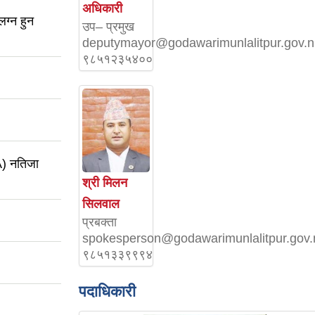
अधिकारी
ग्न हुन
उप– प्रमुख
deputymayor@godawarimunlalitpur.gov.
९८५१२३५४००
SA) नतिजा
श्री मिलन
सिलवाल
प्रबक्ता
spokesperson@godawarimunlalitpur.gov.
९८५१३३९९९४
पदाधिकारी