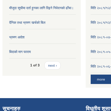
मौजुदा सूचीमा दर्ता हुनका लागि दिइने निवेदनको ढाँचा।
मिति २०८१/१२/२
दैनिक तथा भ्रमण खर्चको बिल
मिति २०८१/१२/१
भ्रमण आदेश
मिति २०८१-०४-३
बिदाको माग फाराम
मिति २०८१-०५-१
1 of 3
next ›
मिति २०८१-०६-०
more
सूचनाहरु
विधुतीय शुस