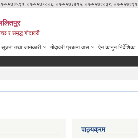
०१-५५७२५९२, ०१-५५७१००६, ०१-५५७३७१५, ०१-५५७२०३९, ०१-५५७२९१
ललितपुर
वच्छ र समृद्ध गोदावरी
सूचना तथा जानकारी
गोदावरी प्रबल्य वास
ऐन कानुन निर्देशिका
पाठ्यक्रम