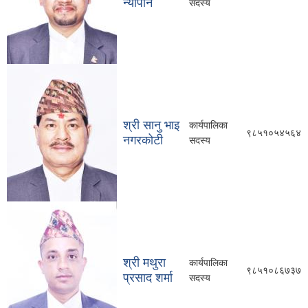
न्यौपाने
सदस्य
श्री सानु भाइ
कार्यपालिका
९८५१०५४५६४
नगरकोटी
सदस्य
श्री मथुरा
कार्यपालिका
९८५१०८६७३७
प्रसाद शर्मा
सदस्य