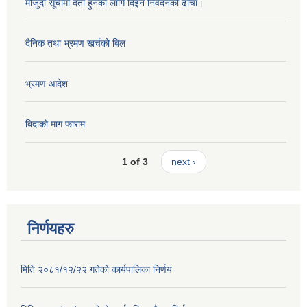
मौजुदा सूचीमा दर्ता हुनका लागि दिइने निवेदनको ढाँचा।
दैनिक तथा भ्रमण खर्चको बिल
भ्रमण आदेश
बिदाको माग फाराम
1 of 3
next ›
निर्णयहरु
मिति २०८१/१२/२२ गतेको कार्यपालिका निर्णय