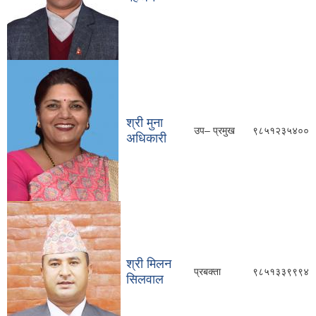
श्री मुना
उप– प्रमुख
९८५१२३५४००
अधिकारी
श्री मिलन
प्रबक्ता
९८५१३३९९९४
सिलवाल