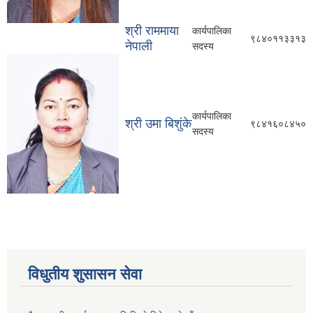
श्री राममाया
कार्यपालिका
९८४०११३३१३
नेपाली
सदस्य
कार्यपालिका
श्री उमा बिशुंके
९८४१६०८४५०
सदस्य
विधुतीय शुसासन सेवा