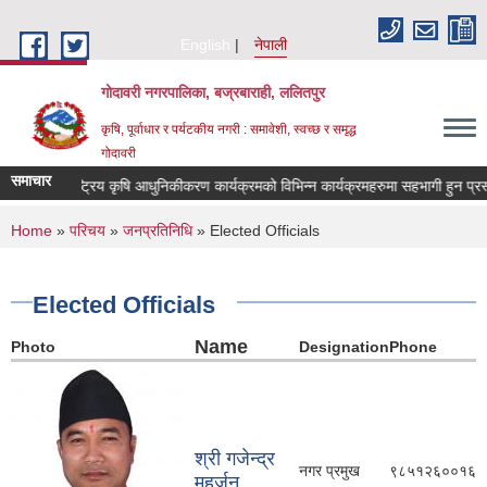
Skip to main content
English
नेपाली
गोदावरी नगरपालिका, बज्रबाराही, ललितपुर
कृषि, पूर्वाधार र पर्यटकीय नगरी : समावेशी, स्वच्छ र समृद्ध
गोदावरी
समाचार
राष्ट्रिय कृषि आधुनिकीकरण कार्
You are here
Home
»
परिचय
»
जनप्रतिनिधि
» Elected Officials
Elected Officials
Name
Photo
Designation
Phone
श्री गजेन्द्र
नगर प्रमुख
९८५१२६००१६
महर्जन