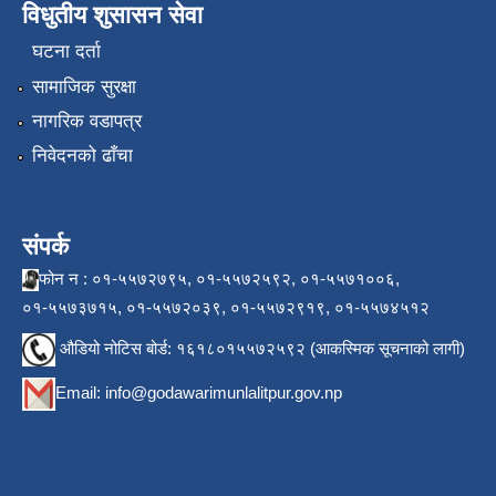
विधुतीय शुसासन सेवा
घटना दर्ता
सामाजिक सुरक्षा
नागरिक वडापत्र
निवेदनको ढाँचा
संपर्क
फोन न : ०१-५५७२७९५, ०१-५५७२५९२, ०१-५५७१००६,
०१-५५७३७१५, ०१-५५७२०३९, ०१-५५७२९१९, ०१-५५७४५१२
औडियो नोटिस बोर्ड: १६१८०१५५७२५९२ (आकस्मिक सूचनाको लागी)
Email:
info@godawarimunlalitpur.gov.np