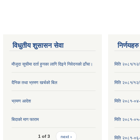
विधुतीय शुसासन सेवा
निर्णयहरु
मौजुदा सूचीमा दर्ता हुनका लागि दिइने निवेदनको ढाँचा।
मिति २०८१/१२/२
दैनिक तथा भ्रमण खर्चको बिल
मिति २०८१/१२/१
भ्रमण आदेश
मिति २०८१-०४-३
बिदाको माग फाराम
मिति २०८१-०५-१
1 of 3
next ›
मिति २०८१-०६-०