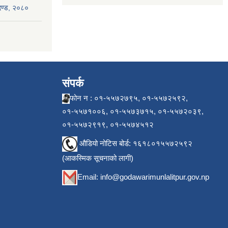
ापदण्ड, २०८०
संपर्क
फोन न : ०१-५५७२७९५, ०१-५५७२५९२,
०१-५५७१००६, ०१-५५७३७१५, ०१-५५७२०३९,
०१-५५७२९१९, ०१-५५७४५१२
औडियो नोटिस बोर्ड: १६१८०१५५७२५९२
(आकस्मिक सूचनाको लागी)
Email:
info@godawarimunlalitpur.gov.np