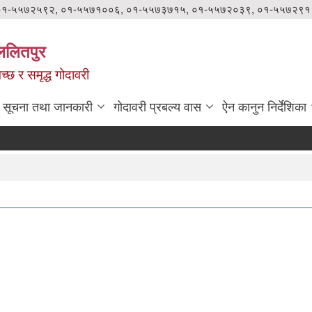
०१-५५७२५९२, ०१-५५७१००६, ०१-५५७३७१५, ०१-५५७२०३९, ०१-५५७२९१
ललितपुर
वच्छ र समृद्ध गोदावरी
सूचना तथा जानकारी
गोदावरी प्रबल्य वास
ऐन कानुन निर्देशिका