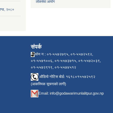
लोकसेवा आयोग
ापदण्ड, २०८०
संपर्क
फोन न : ०१-५५७२७९५, ०१-५५७२५९२,
०१-५५७१००६, ०१-५५७३७१५, ०१-५५७२०३९,
०१-५५७२९१९, ०१-५५७४५१२
औडियो नोटिस बोर्ड: १६१८०१५५७२५९२
(आकस्मिक सूचनाको लागी)
Email:
info@godawarimunlalitpur.gov.np