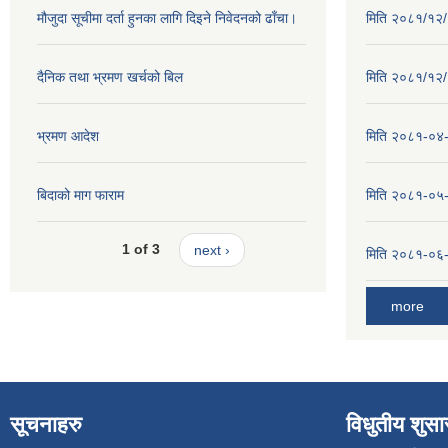
मौजुदा सूचीमा दर्ता हुनका लागि दिइने निवेदनको ढाँचा।
मिति २०८१/१२/२
दैनिक तथा भ्रमण खर्चको बिल
मिति २०८१/१२/१
भ्रमण आदेश
मिति २०८१-०४-३
बिदाको माग फाराम
मिति २०८१-०५-१
1 of 3
next ›
मिति २०८१-०६-०
more
सूचनाहरु
विधुतीय शुस