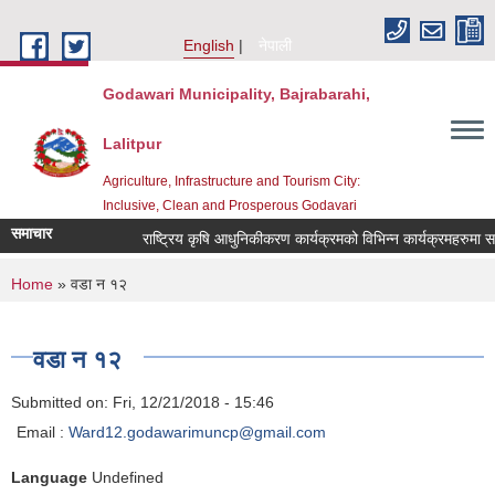
Skip to main content
English
नेपाली
Godawari Municipality, Bajrabarahi,
Lalitpur
Agriculture, Infrastructure and Tourism City:
Inclusive, Clean and Prosperous Godavari
समाचार
You are here
Home
» वडा न १२
वडा न १२
Submitted on:
Fri, 12/21/2018 - 15:46
Email :
Ward12.godawarimuncp@gmail.com
Language
Undefined