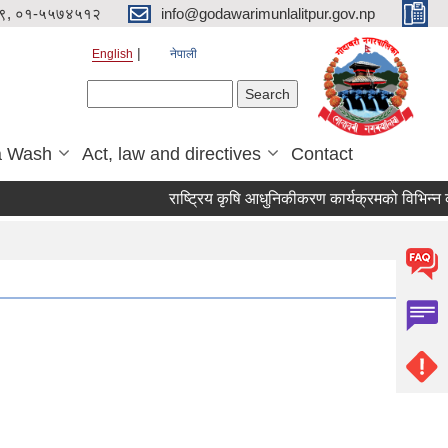
९, ०१-५५७४५१२
info@godawarimunlalitpur.gov.np
English
नेपाली
Search form
Search
a Wash
Act, law and directives
Contact